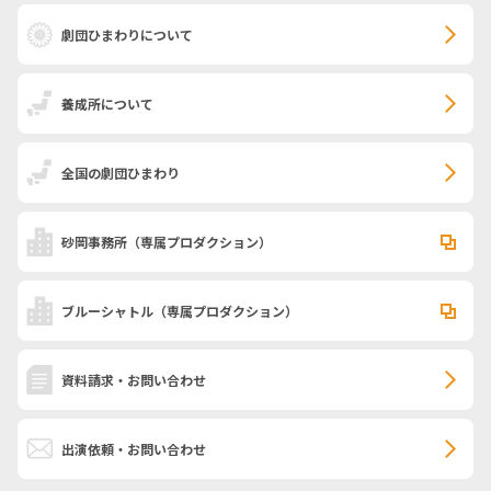
劇団ひまわりについて
養成所について
全国の劇団ひまわり
砂岡事務所
（専属プロダクション）
ブルーシャトル
（専属プロダクション）
資料請求・お問い合わせ
出演依頼・お問い合わせ