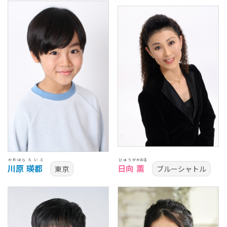
かわはら
えいと
ひゅうが
かおる
川原
瑛都
日向
薫
東京
ブルーシャトル