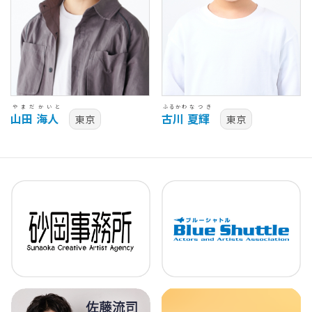
やまだ
かいと
ふるかわ
なつき
山田
海人
古川
夏輝
東京
東京