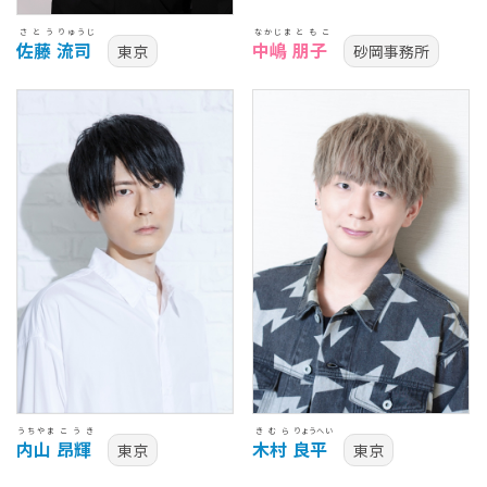
さとう
りゅうじ
なかじま
ともこ
佐藤
流司
中嶋
朋子
東京
砂岡事務所
うちやま
こうき
きむら
りょうへい
内山
昂輝
木村
良平
東京
東京