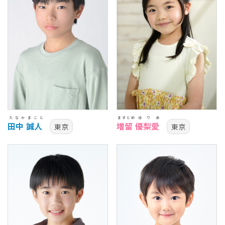
たなか
まこと
ますとめ
ゆりあ
田中
誠人
増留
優梨愛
東京
東京