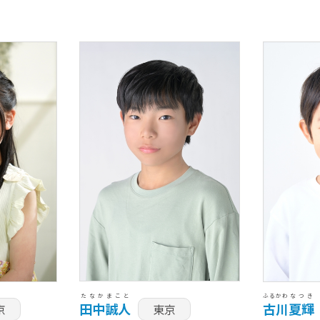
たなか
まこと
ふるかわ
なつき
田中
誠人
古川
夏輝
京
東京