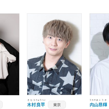
きむら
りょうへい
うちやま
こうき
木村
良平
内山
昂輝
東京