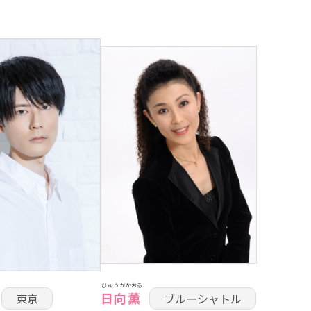
ひゅうが
かおる
日向
薫
東京
ブルーシャトル