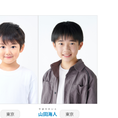
やまだ
かいと
山田
海人
東京
東京