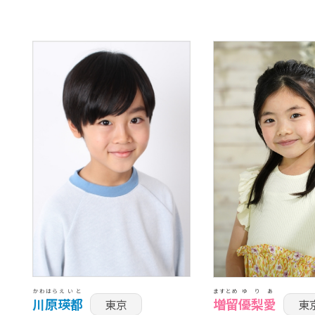
かわはら
えいと
ますとめ
ゆりあ
川原
瑛都
増留
優梨愛
東京
東