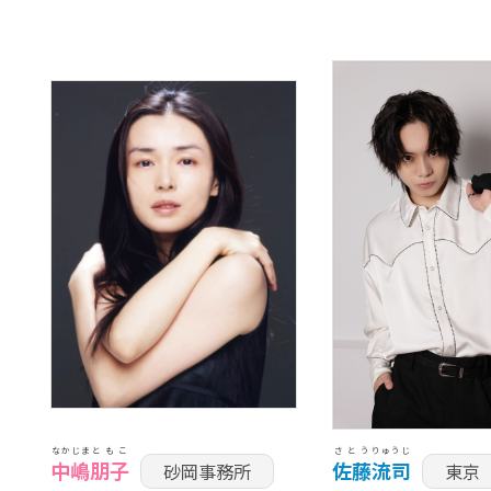
なかじま
ともこ
さとう
りゅうじ
中嶋
朋子
佐藤
流司
砂岡事務所
東京