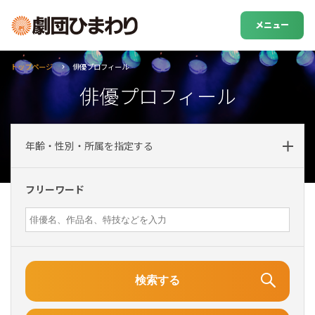
メニュー
トップページ
俳優プロフィール
俳優プロフィール
年齢・性別・所属を指定する
年齢から探す
フリーワード
0歳～3歳
4歳～6歳
7歳～12歳
13歳～18歳
19歳～29歳
30歳～39歳
40歳～