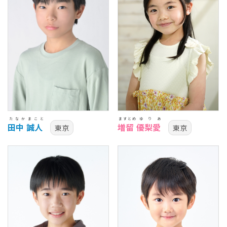
たなか
まこと
ますとめ
ゆりあ
田中
誠人
増留
優梨愛
東京
東京