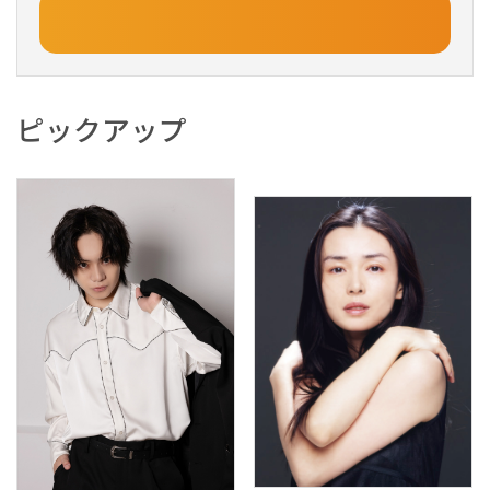
さらに具体的に指定する
歳
～
歳
性別から探す
ピックアップ
男性
女性
所属から探す
北海道
仙台
新潟
関東
東海
関西
岡山
金沢
九州
沖縄
砂岡事務所
ブルーシャトル