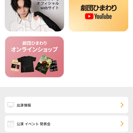
出演情報
公演 イベント 発表会