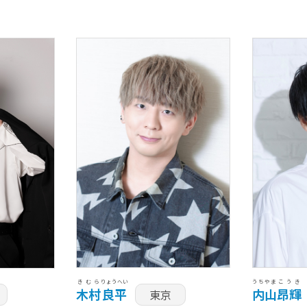
きむら
りょうへい
うちやま
こうき
木村
良平
内山
昂輝
東京