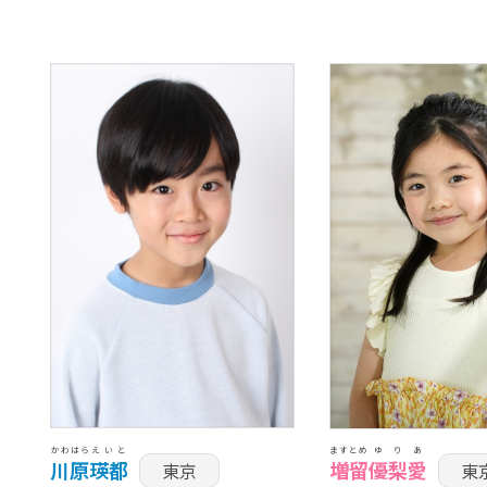
かわはら
えいと
ますとめ
ゆりあ
川原
瑛都
増留
優梨愛
東京
東