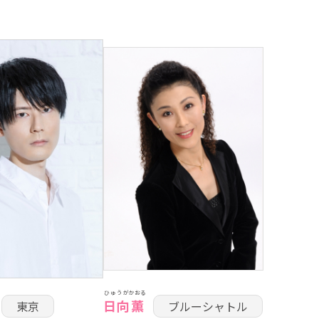
ひゅうが
かおる
日向
薫
東京
ブルーシャトル