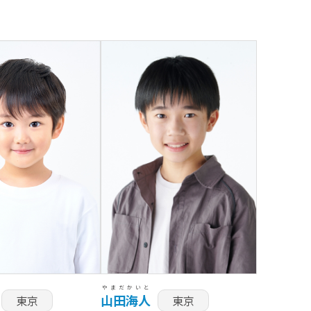
やまだ
かいと
山田
海人
東京
東京