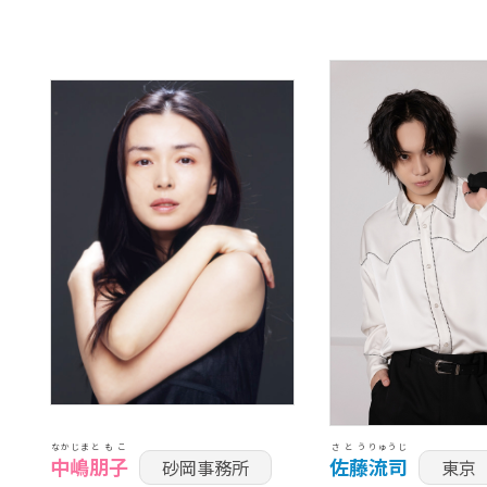
なかじま
ともこ
さとう
りゅうじ
中嶋
朋子
佐藤
流司
砂岡事務所
東京