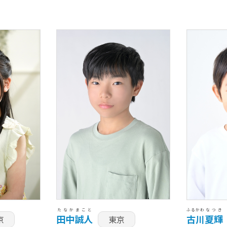
たなか
まこと
ふるかわ
なつき
田中
誠人
古川
夏輝
京
東京