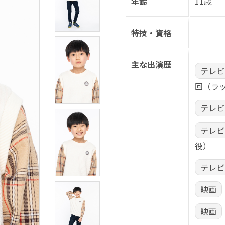
年齢
11歳
特技・資格
主な出演歴
テレビ
回（ラ
テレビ
テレビ
役）
テレビ
映画
映画