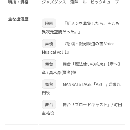
特技・資格
ジャズダンス 殺陣 ルービックキューブ
主な出演歴
映画
『新メンを募集したら、そこも
異次元空間だった。』
声優
『想稿・銀河鉄道の夜 Voice
Musical vol. 1』
舞台
舞台「魔法使いの約束」1章〜3
章 / 真木晶(賢者)役
舞台
MANKAI STAGE「A3!」/ 兵頭九
門役
舞台
舞台「ブロードキャスト」/ 町田
圭祐役