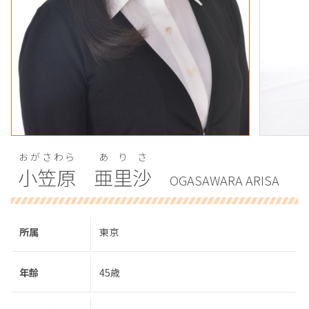
おがさわら
ありさ
小笠原
亜里沙
OGASAWARA ARISA
所属
東京
年齢
45歳