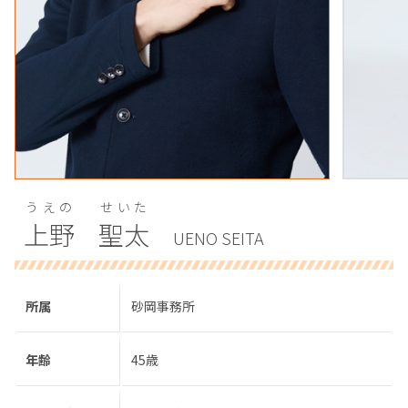
うえの
せいた
上野
聖太
UENO SEITA
所属
砂岡事務所
年齢
45歳