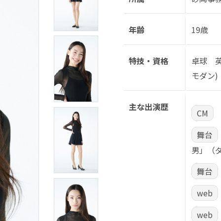
年齢
19歳
特技・資格
卓球 英
モダン)
主な出演歴
CM
舞台
男」（
舞台
web
web