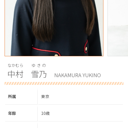
なかむら
ゆきの
中村
雪乃
NAKAMURA YUKINO
所属
東京
年齢
10歳