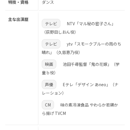
特技・資格
ダンス
主な出演歴
テレビ
NTV「マル秘の密子さん」
（荻野目しおん役）
テレビ
ytv「スモークブルーの雨のち
晴れ」（久慈恵乃役）
映画
池田千尋監督「鬼の花嫁」（学
童ｂ役）
声優
Eテレ「デザイン あneo」（ナ
レーション）
CM
味の素冷凍食品 やわらか若鶏か
ら揚げ TVCM