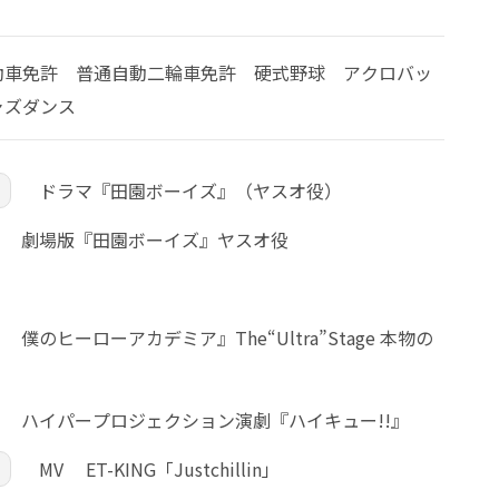
動車免許 普通自動二輪車免許 硬式野球 アクロバッ
ャズダンス
ドラマ『田園ボーイズ』（ヤスオ役）
劇場版『田園ボーイズ』ヤスオ役
僕のヒーローアカデミア』The“Ultra”Stage 本物の
ハイパープロジェクション演劇『ハイキュー!!』
MV ET-KING「Justchillin」