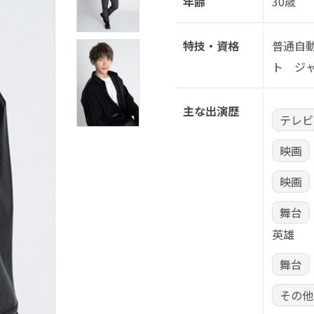
年齢
30歳
特技・資格
普通自
ト ジ
主な出演歴
テレビ
映画
映画
舞台
英雄
舞台
その他