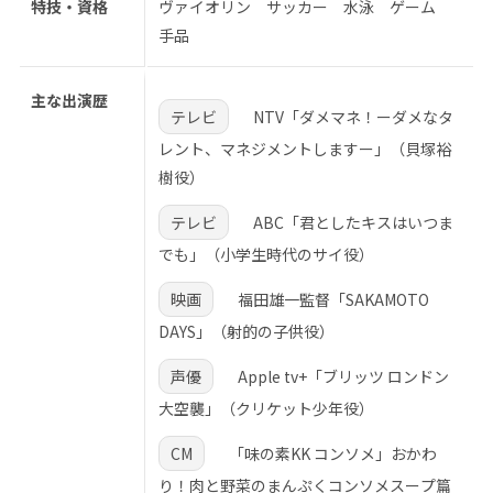
特技・資格
ヴァイオリン サッカー 水泳 ゲーム
手品
主な出演歴
テレビ
NTV「ダメマネ！ーダメなタ
レント、マネジメントしますー」（貝塚裕
樹役）
テレビ
ABC「君としたキスはいつま
でも」（小学生時代のサイ役）
映画
福田雄一監督「SAKAMOTO
DAYS」（射的の子供役）
声優
Apple tv+「ブリッツ ロンドン
大空襲」（クリケット少年役）
CM
「味の素KK コンソメ」おかわ
り！肉と野菜のまんぷくコンソメスープ篇